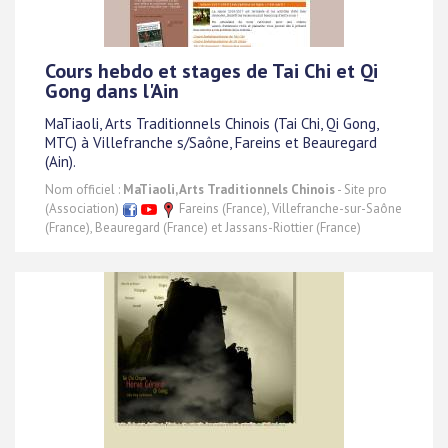
Cours hebdo et stages de Tai Chi et Qi
Gong dans l'Ain
MaTiaoli, Arts Traditionnels Chinois (Tai Chi, Qi Gong,
MTC) à Villefranche s/Saône, Fareins et Beauregard
(Ain).
Nom officiel :
MaTiaoli, Arts Traditionnels Chinois
- Site pro
(Association)
Fareins (France), Villefranche-sur-Saône
(France), Beauregard (France) et Jassans-Riottier (France)