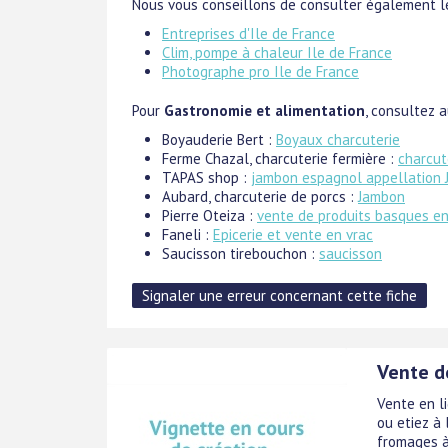
Nous vous conseillons de consulter également le
Entreprises d'Ile de France
Clim, pompe à chaleur Ile de France
Photographe pro Ile de France
Pour
Gastronomie et alimentation
, consultez a
Boyauderie Bert :
Boyaux charcuterie
Ferme Chazal, charcuterie fermière :
charcut
TAPAS shop :
jambon espagnol appellation 
Aubard, charcuterie de porcs :
Jambon
Pierre Oteiza :
vente de produits basques e
Faneli :
Epicerie et vente en vrac
Saucisson tirebouchon :
saucisson
Vente d
Vente en l
ou etiez à
fromages à 