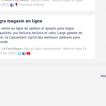
 :
Produits de Savoie
- Site pro (SARL) - Vente en ligne. En ligne
 (2013).
Chamonix (France)
gra magasin en ligne
 vente en ligne de jambon et épaule pata negra
qualités: pur bellota, bellota et cebo. Large gamme de
ec la classement top10 des meilleurs jambons pata
monde.
 :
Le Pata Negra
- Site pro (Auto-entrepreneur) - Vente en ligne. En
 9 ans (2011).
Web