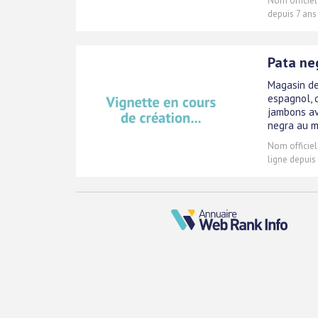
Nom officiel
depuis 7 ans
Pata ne
Magasin de
espagnol, 
jambons av
negra au 
Nom officiel
ligne depuis