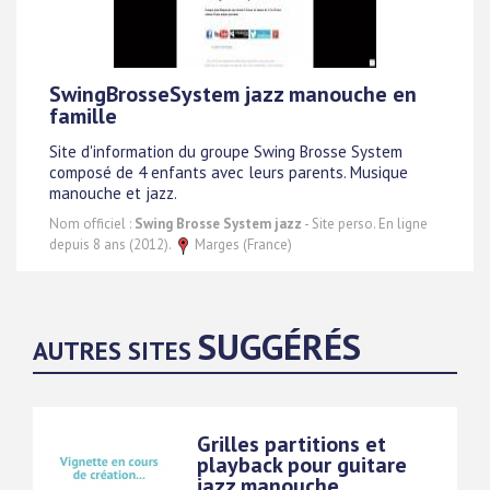
SwingBrosseSystem jazz manouche en
famille
Site d'information du groupe Swing Brosse System
composé de 4 enfants avec leurs parents. Musique
manouche et jazz.
Nom officiel :
Swing Brosse System jazz
- Site perso. En ligne
depuis 8 ans (2012).
Marges (France)
SUGGÉRÉS
AUTRES SITES
Grilles partitions et
playback pour guitare
jazz manouche