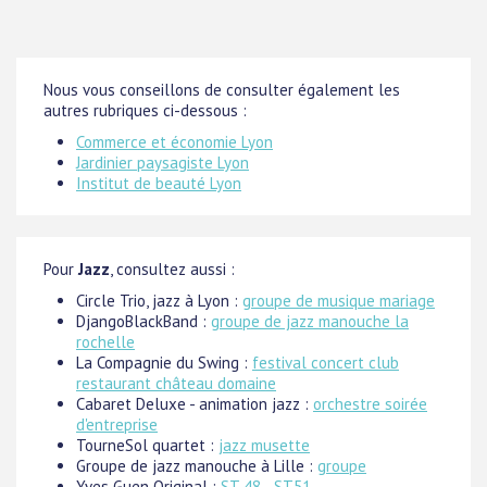
Nous vous conseillons de consulter également les
autres rubriques ci-dessous :
Commerce et économie Lyon
Jardinier paysagiste Lyon
Institut de beauté Lyon
Pour
Jazz
, consultez aussi :
Circle Trio, jazz à Lyon :
groupe de musique mariage
DjangoBlackBand :
groupe de jazz manouche la
rochelle
La Compagnie du Swing :
festival concert club
restaurant château domaine
Cabaret Deluxe - animation jazz :
orchestre soirée
d'entreprise
TourneSol quartet :
jazz musette
Groupe de jazz manouche à Lille :
groupe
Yves Guen Original :
ST 48 - ST51