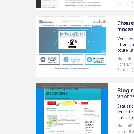
depuis 17
Chauss
mocass
Vente en
et enfan
toute la
Nom offici
ligne. En 
Baroeul (
Blog d
vente
Statisti
réussite
entre le
Nom offici
ans (2010