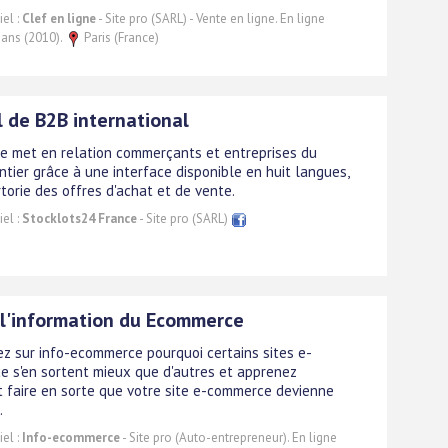
el :
Clef en ligne
- Site pro (SARL) - Vente en ligne. En ligne
 ans (2010).
Paris (France)
l de B2B international
te met en relation commerçants et entreprises du
tier grâce à une interface disponible en huit langues,
rtorie des offres d'achat et de vente.
el :
Stocklots24 France
- Site pro (SARL)
 l'information du Ecommerce
z sur info-ecommerce pourquoi certains sites e-
 s'en sortent mieux que d'autres et apprenez
faire en sorte que votre site e-commerce devienne
.
el :
Info-ecommerce
- Site pro (Auto-entrepreneur). En ligne