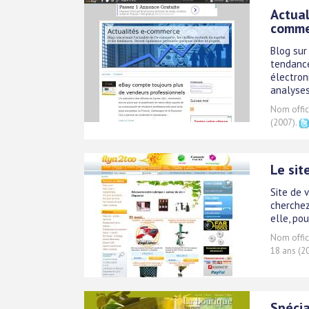
Actual
comme
Blog sur
tendance
électron
analyses
Nom offici
(2007).
Le sit
Site de 
cherchez 
elle, pou
Nom offici
18 ans (2
Spécia