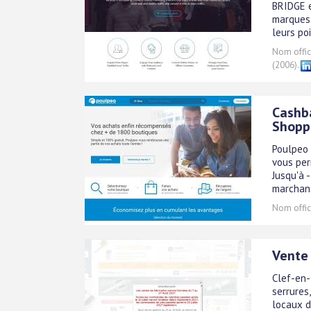
BRIDGE e
marques 
leurs po
Nom offici
(2006).
Cashba
Shopp
Poulpeo 
vous per
Jusqu'à 
marchan
Nom offici
Vente 
Clef-en-
serrures
locaux d