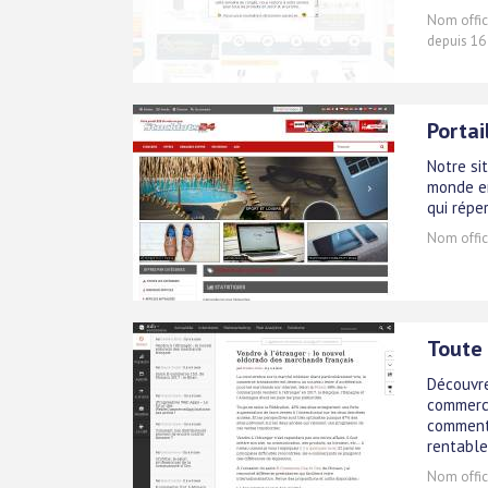
Nom offici
depuis 16
Portai
Notre si
monde en
qui répe
Nom offici
Toute
Découvre
commerce
comment 
rentable
Nom offici