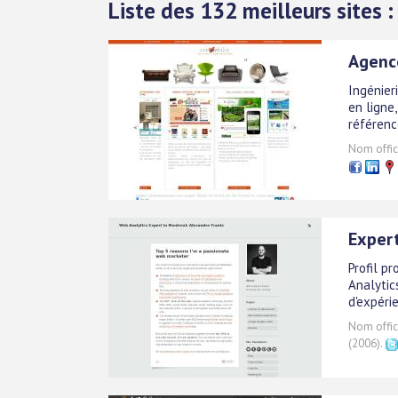
Liste des 132 meilleurs sites 
Agenc
Ingénier
en ligne
référenc
Nom offici
Expert
Profil p
Analytic
d'expéri
Nom offici
(2006).