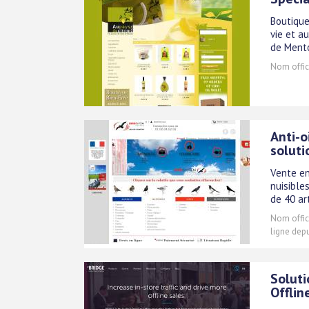
Boutique
vie et a
de Mento
Nom offici
Anti-o
soluti
Vente en
nuisible
de 40 ar
Nom offici
ligne dep
Soluti
Offlin