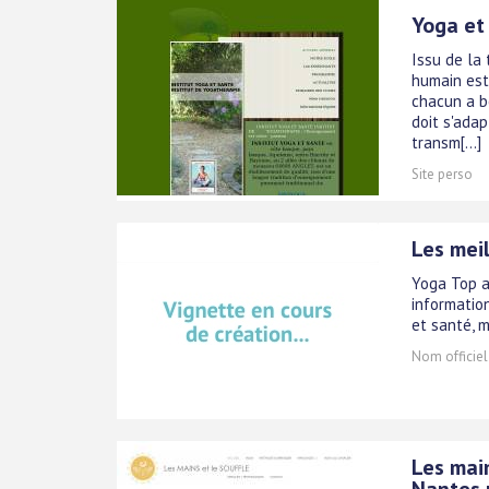
Yoga et
Issu de la 
humain est
chacun a b
doit s'adap
transm[...]
Site perso
Les meil
Yoga Top a
information
et santé, m
Nom officiel
Les main
Nantes 