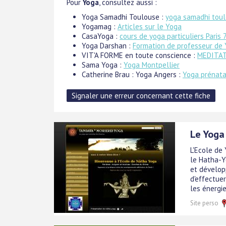
Pour
Yoga
, consultez aussi :
Yoga Samadhi Toulouse :
yoga samadhi tou
Yogamag :
Articles sur le Yoga
CasaYoga :
cours de yoga particuliers Paris 
Yoga Darshan :
Formation de professeur de
VIT'A FORME en toute conscience :
MEDITA
Sama Yoga :
Yoga Montpellier
Catherine Brau : Yoga Angers :
Yoga prénata
Le Yoga
L'Ecole de
le Hatha-Y
et dévelop
d'effectuer
les énergies
Site perso