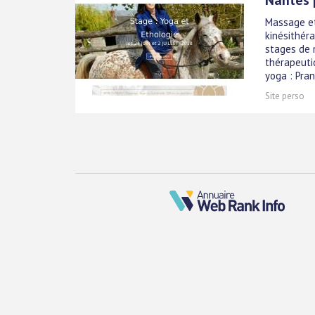
Massage et
kinésithér
stages de 
thérapeuti
yoga : Pran
Site perso